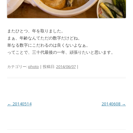
またひとつ、年を取りました。
まぁ、年齢なんてただの数字だけどね。
単なる数字にこだわるのは良くないよなぁ。
ってことで、三十代最後の一年、頑張りたいと思います。
カテゴリー:
photo
| 投稿日:
2014/06/07
|
投
←
20140514
20140608
→
稿
ナ
ビ